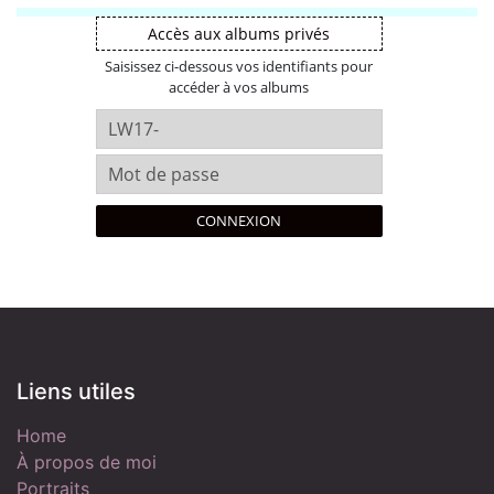
Accès aux albums privés
Saisissez ci-dessous vos identifiants pour
accéder à vos albums
CONNEXION
Liens utiles
​​​H​o​m​e
​​​À propos de m​o​i
Portraits